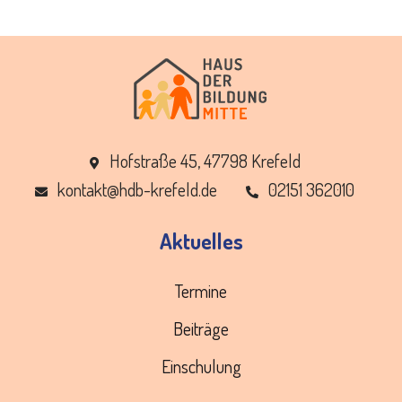
Hofstraße 45, 47798 Krefeld
ed.dleferk-bdh@tkatnok
02151 362010
Aktuelles
Termine
Beiträge
Einschulung