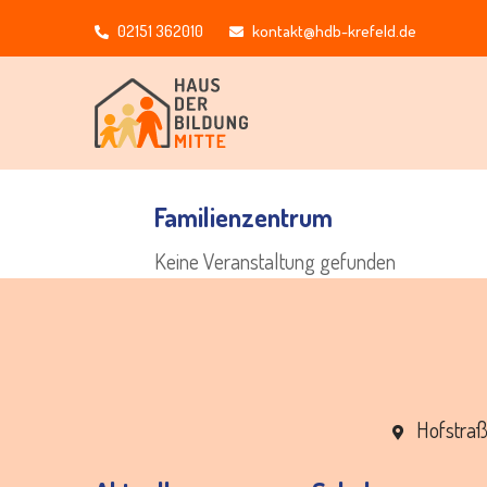
02151 362010
ed.dleferk-bdh@tkatnok
Familienzentrum
Keine Veranstaltung gefunden
Hofstraß