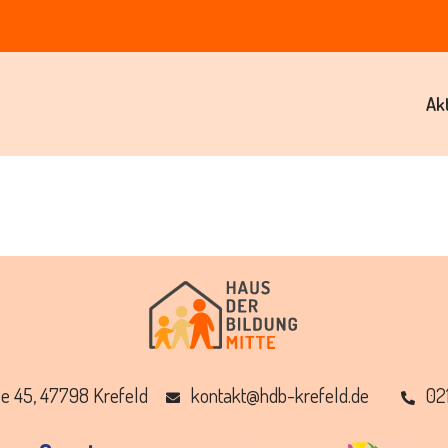
Ak
e 45, 47798 Krefeld
ed.dleferk-bdh@tkatnok
02