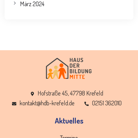
März 2024
Hofstraße 45, 47798 Krefeld
ed.dleferk-bdh@tkatnok
02151 362010
Aktuelles
Termine